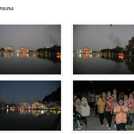
กระทง