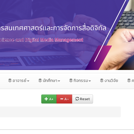
อาจารย์
นักศึกษา
กิจกรรม
งานวิจัย
ค
A+
A–
Reset