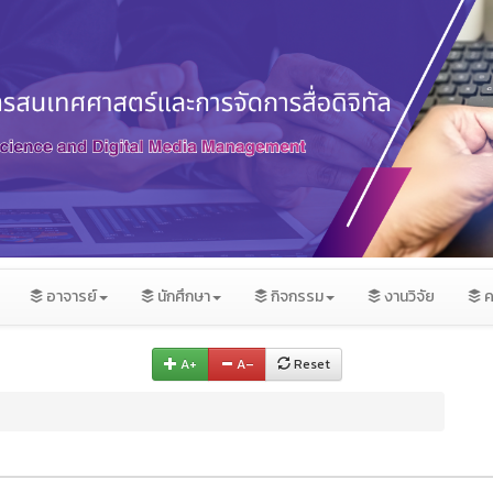
อาจารย์
นักศึกษา
กิจกรรม
งานวิจัย
ค
A+
A–
Reset