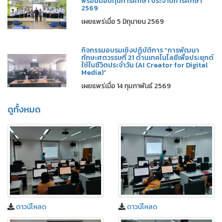
พร้อมมอบทุนการศึกษา ประจำปีการศึกษา
2569
เผยแพร่เมื่อ 5 มิถุนายน 2569
กิจกรรมอบรมเชิงปฏิบัติการ “การพัฒนา
ทักษะศตวรรษที่ 21 ด้านเทคโนโลยีเพื่อประยุกต์
ใช้ในชีวิตประจำวัน (AI Creator for Digital
Media)”
เผยแพร่เมื่อ 14 กุมภาพันธ์ 2569
ดูทั้งหมด
ดาวน์โหลด
ดาวน์โหลด