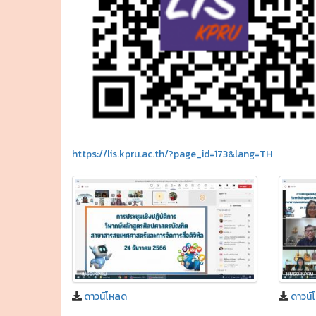
https://lis.kpru.ac.th/?page_id=173&lang=TH
ดาวน์โหลด
ดาวน์