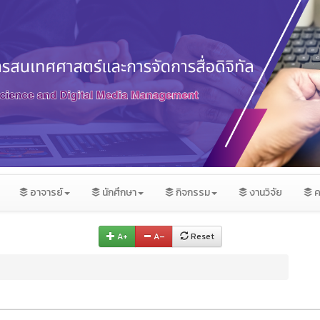
อาจารย์
นักศึกษา
กิจกรรม
งานวิจัย
ค
A+
A–
Reset