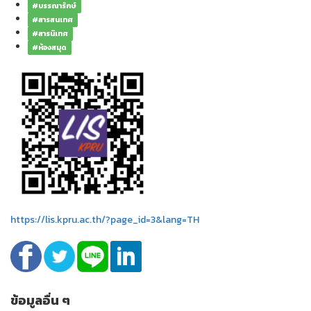
#บรรณารักษ์
#สารสนเทศ
#สารนิเทศ
#ห้องสมุด
https://lis.kpru.ac.th/?page_id=3&lang=TH
ข้อมูลอื่น ๆ