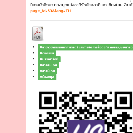
นิเทศนักศึกษา หอสมุดแห่งชาติรัชมังคลาภิเษก เชียงใหม่. สืบ
page_id=53&lang=TH
#สาขาวิชาสารสนเทศศาสตร์และการจัดการสื่อดิจิทัล คณะมนุษยศาสต
#กิจกรรม
#บรรณารักษ์
#สารสนเทศ
#สารนิเทศ
#ห้องสมุด