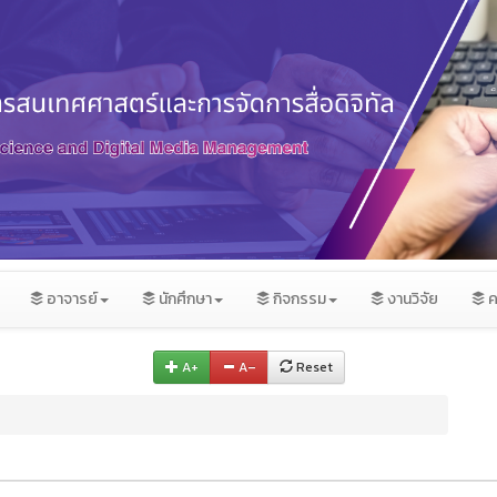
อาจารย์
นักศึกษา
กิจกรรม
งานวิจัย
ค
A+
A–
Reset