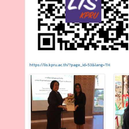
https://lis.kpru.ac.th/?page_id=53&lang=TH