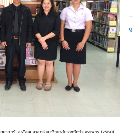
ด
ุษยศาสตร์และสังคมศาสตร์ มหาวิทยาลัยราชภัฏกำแพงเพชร. (2560).