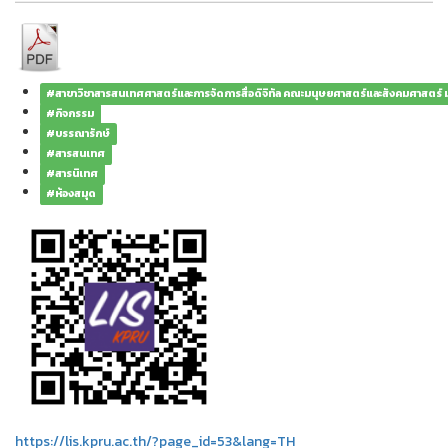
#สาขาวิชาสารสนเทศศาสตร์และการจัดการสื่อดิจิทัล คณะมนุษยศาสตร์และสังคมศาสตร์
#กิจกรรม
#บรรณารักษ์
#สารสนเทศ
#สารนิเทศ
#ห้องสมุด
https://lis.kpru.ac.th/?page_id=53&lang=TH