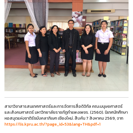
สาขาวิชาสารสนเทศศาสตร์และการจัดการสื่อดิจิทัล คณะมนุษยศาสตร์
และสังคมศาสตร์ มหาวิทยาลัยราชภัฏกำแพงเพชร. (2560). นิเทศนักศึกษา
หอสมุดแห่งชาติรัชมังคลาภิเษก เชียงใหม่. สืบค้น 7 สิงหาคม 2569, จาก
https://lis.kpru.ac.th/?page_id=53&lang=TH&pdf=1