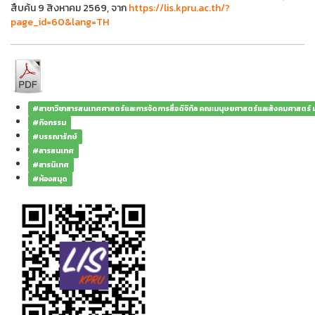
สืบค้น 9 สิงหาคม 2569, จาก
https://lis.kpru.ac.th/?
page_id=60&lang=TH
#สาขาวิชาสารสนเทศศาสตร์และการจัดการสื่อดิจิทัล คณะมนุษยศาสตร์และสังคมศาสตร์
#กิจกรรม
#บรรณารักษ์
#สารสนเทศ
#สารนิเทศ
#ห้องสมุด