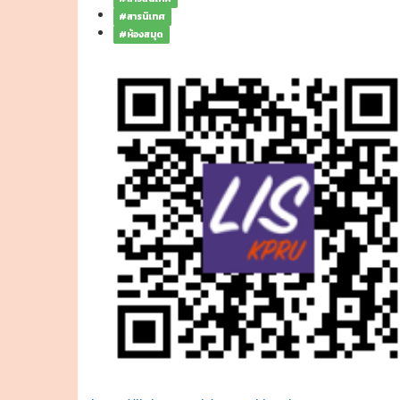
#สารนิเทศ
#ห้องสมุด