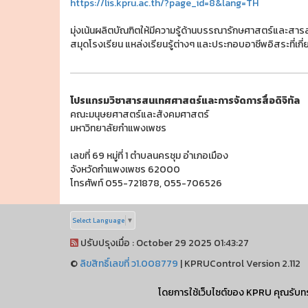
https://lis.kpru.ac.th/?page_id=8&lang=TH
มุ่งเน้นผลิตบัณฑิตให้มีความรู้ด้านบรรณารักษศาสตร์และส
สมุดโรงเรียน แหล่งเรียนรู้ต่างๆ และประกอบอาชีพอิสระที่เ
โปรแกรมวิชาสารสนเทศศาสตร์และการจัดการสื่อดิจิทัล
คณะมนุษยศาสตร์และสังคมศาสตร์
มหาวิทยาลัยกำแพงเพชร
เลขที่ 69 หมู่ที่ 1 ตำบลนครชุม อำเภอเมือง
จังหวัดกำแพงเพชร 62000
โทรศัพท์ 055-721878, 055-706526
Select Language
▼
ปรับปรุงเมื่อ : October 29 2025 01:43:27
©
ลิขสิทธิ์เลขที่ ว1.008779
|
KPRUControl Version 2.112
ผู้เข้าชมทั้งหมด
0
โดยการใช้เว็บไซต์ของ KPRU คุณรับทร
การเชื่อมต่ออินเทอร์เน็ตของเครื่องแม่ข่าย ✅ (HTTP 200)