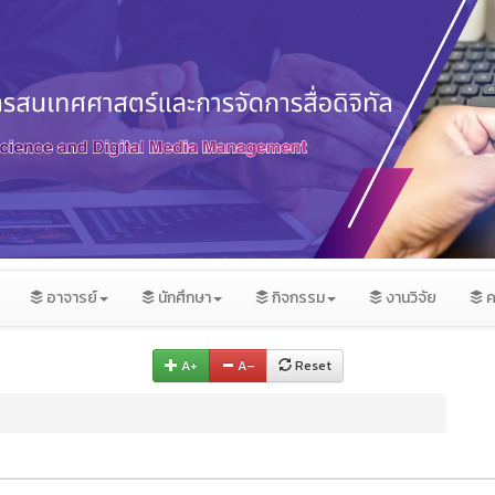
อาจารย์
นักศึกษา
กิจกรรม
งานวิจัย
ค
A+
A–
Reset