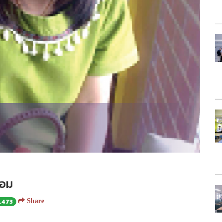
เอม
1,473
Share