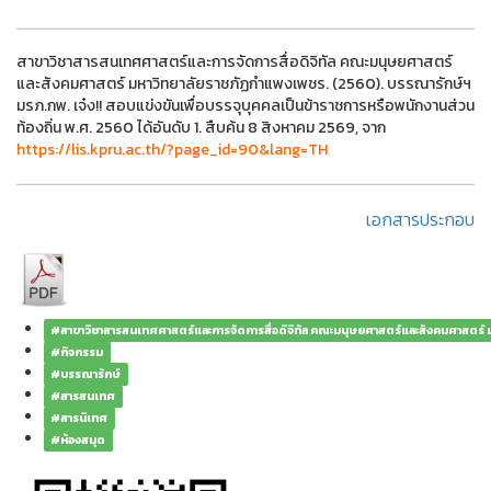
สาขาวิชาสารสนเทศศาสตร์และการจัดการสื่อดิจิทัล คณะมนุษยศาสตร์
และสังคมศาสตร์ มหาวิทยาลัยราชภัฏกำแพงเพชร. (2560). บรรณารักษ์ฯ
มรภ.กพ. เจ๋ง!! สอบแข่งขันเพื่อบรรจุบุคคลเป็นข้าราชการหรือพนักงานส่วน
ท้องถิ่น พ.ศ. 2560 ได้อันดับ 1. สืบค้น 8 สิงหาคม 2569, จาก
https://lis.kpru.ac.th/?page_id=90&lang=TH
เอกสารประกอบ
#สาขาวิชาสารสนเทศศาสตร์และการจัดการสื่อดิจิทัล คณะมนุษยศาสตร์และสังคมศาสตร์
#กิจกรรม
#บรรณารักษ์
#สารสนเทศ
#สารนิเทศ
#ห้องสมุด