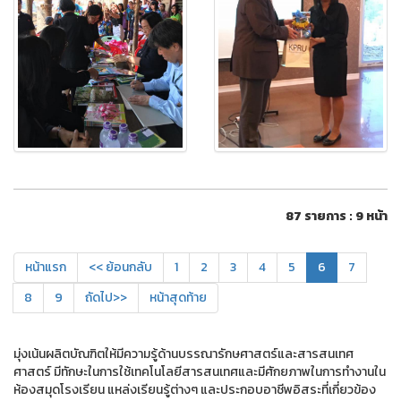
87 รายการ : 9 หน้า
หน้าแรก
<< ย้อนกลับ
1
2
3
4
5
6
7
8
9
ถัดไป>>
หน้าสุดท้าย
มุ่งเน้นผลิตบัณฑิตให้มีความรู้ด้านบรรณารักษศาสตร์และสารสนเทศ
ศาสตร์ มีทักษะในการใช้เทคโนโลยีสารสนเทศและมีศักยภาพในการทํางานใน
ห้องสมุดโรงเรียน แหล่งเรียนรู้ต่างๆ และประกอบอาชีพอิสระที่เกี่ยวข้อง