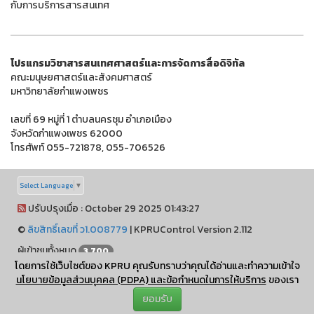
กับการบริการสารสนเทศ
โปรแกรมวิชาสารสนเทศศาสตร์และการจัดการสื่อดิจิทัล
คณะมนุษยศาสตร์และสังคมศาสตร์
มหาวิทยาลัยกำแพงเพชร
เลขที่ 69 หมู่ที่ 1 ตำบลนครชุม อำเภอเมือง
จังหวัดกำแพงเพชร 62000
โทรศัพท์ 055-721878, 055-706526
Select Language
▼
ปรับปรุงเมื่อ : October 29 2025 01:43:27
©
ลิขสิทธิ์เลขที่ ว1.008779
|
KPRUControl Version 2.112
ผู้เข้าชมทั้งหมด
3,700
โดยการใช้เว็บไซต์ของ KPRU คุณรับทราบว่าคุณได้อ่านและทำความเข้าใจ
การเชื่อมต่ออินเทอร์เน็ตของเครื่องแม่ข่าย ✅ (HTTP 200)
นโยบายข้อมูลส่วนบุคคล (PDPA) และข้อกำหนดในการให้บริการ
ของเรา
ยอมรับ