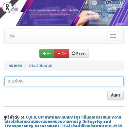
Toggle
navigati
A+
A–
Reset
หน้าหลัก
ประชาสัมพันธ์
ค้นหา
ลำดับ 51.
ป.ป.ช. ประกาศผลคะแนนการประเมินคุณธรรมและความ
โปร่งใสในการดําเนินงานของหน่วยงานภาครัฐ (Integrity and
Transparency Assessment : ITA) ประจําปีงบประมาณ พ.ศ.2559