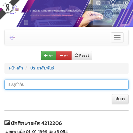
Toggle
navigati
A+
A–
Reset
หน้าหลัก
ประชาสัมพันธ์
ค้นหา
นักศึกษารหัส 4212206
เผยแพร่เมื่อ 01-01-1999 ผู้ชม 5,054