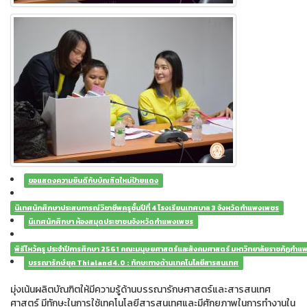
ขอแสดงความยินดีกับบัณฑิตใหม่ป้ายแดง
นิเทศนักศึกษาประสบการณ์วิชาชีพครูชั้นปีที่ 4 โรงเรียนเทศบาล 3 จังหวัดกำแพงเพชร
นิเทศนักศึกษา ห้องสมุดประชาชนจังหวัดกำแพงเพชร
พิธีไหว้ครู ประจำปีการศึกษา 2561 คณะมนุษยศาสตร์และสังคมศาสตร์ มหาวิทยาลัยราชภัฏกำ
บรรณารักษ์ยุค Thialand4.0 : ทักษะทางด้านเทคโนโลยีสารสนเทศ
มุ่งเน้นผลิตบัณฑิตให้มีความรู้ด้านบรรณารักษศาสตร์และสารสนเทศ
ศาสตร์ มีทักษะในการใช้เทคโนโลยีสารสนเทศและมีศักยภาพในการทํางานใน